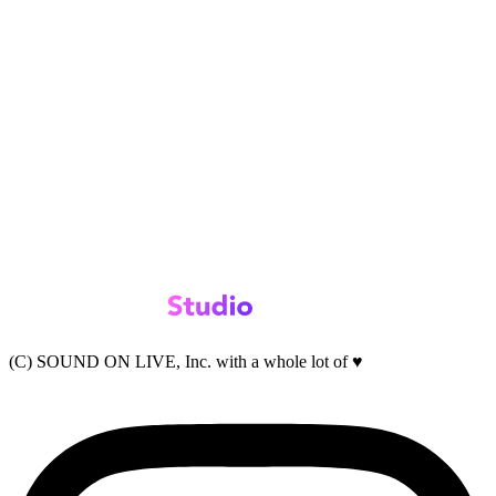
(C) SOUND ON LIVE, Inc. with a whole lot of ♥