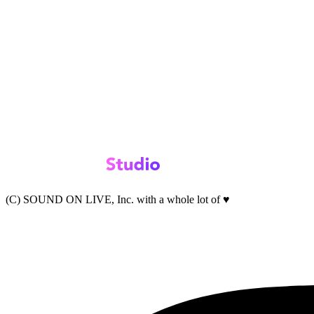
(C) SOUND ON LIVE, Inc. with a whole lot of ♥