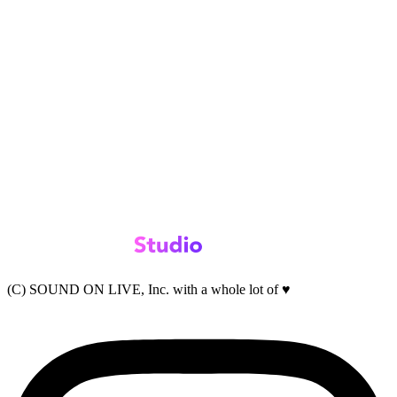
(C) SOUND ON LIVE, Inc. with a whole lot of ♥