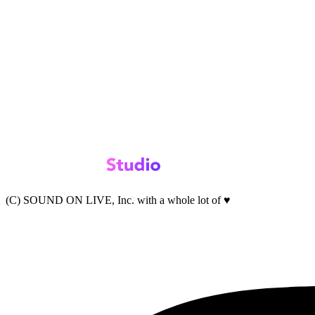
(C) SOUND ON LIVE, Inc. with a whole lot of ♥