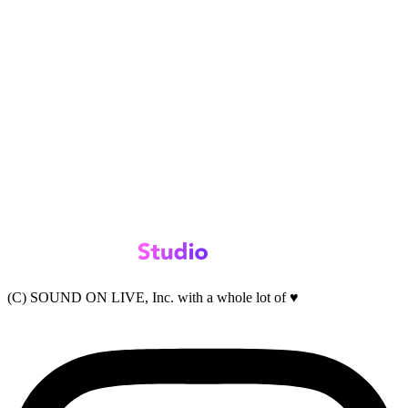
(C) SOUND ON LIVE, Inc. with a whole lot of ♥