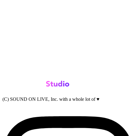
(C) SOUND ON LIVE, Inc. with a whole lot of ♥