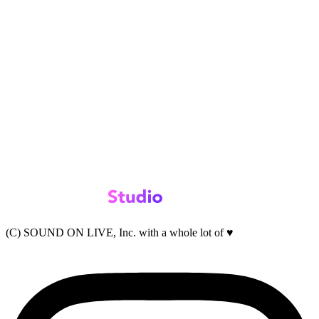
(C) SOUND ON LIVE, Inc. with a whole lot of ♥