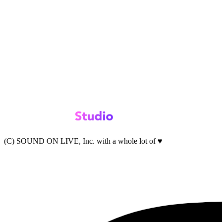
(C) SOUND ON LIVE, Inc. with a whole lot of ♥