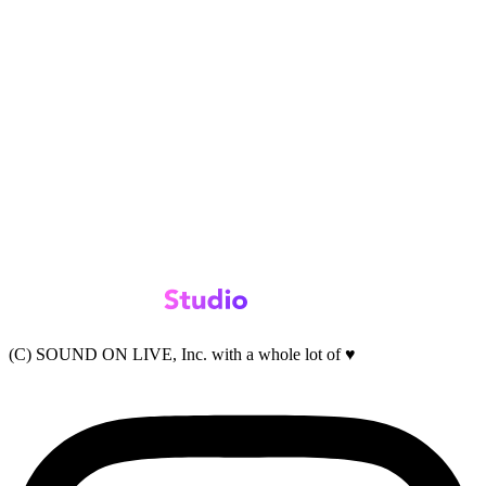
(C) SOUND ON LIVE, Inc. with a whole lot of ♥