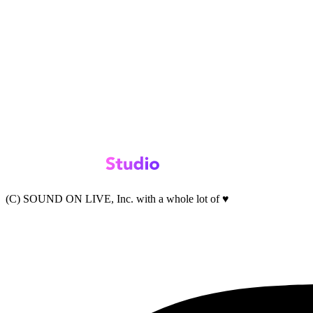
(C) SOUND ON LIVE, Inc. with a whole lot of ♥