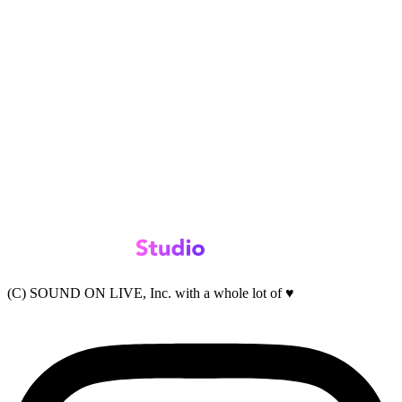
(C) SOUND ON LIVE, Inc. with a whole lot of ♥