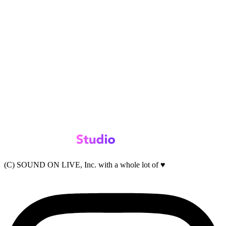
(C) SOUND ON LIVE, Inc. with a whole lot of ♥