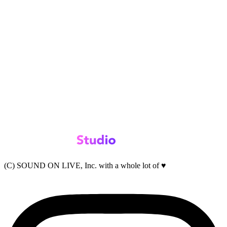
(C) SOUND ON LIVE, Inc. with a whole lot of ♥