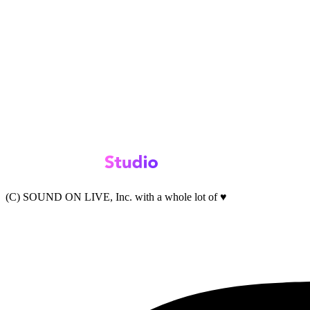
(C) SOUND ON LIVE, Inc. with a whole lot of ♥