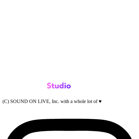
(C) SOUND ON LIVE, Inc. with a whole lot of ♥