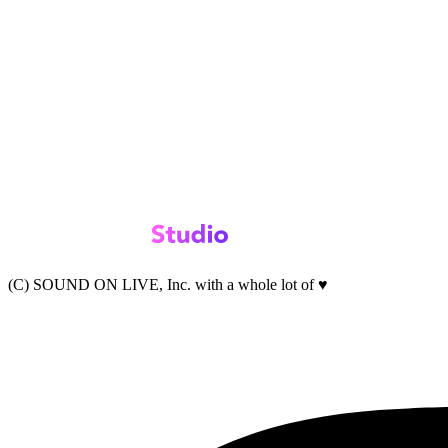
(C) SOUND ON LIVE, Inc. with a whole lot of ♥