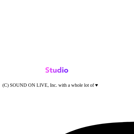
(C) SOUND ON LIVE, Inc. with a whole lot of ♥