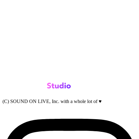
(C) SOUND ON LIVE, Inc. with a whole lot of ♥