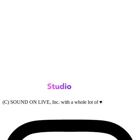
(C) SOUND ON LIVE, Inc. with a whole lot of ♥