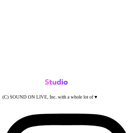
(C) SOUND ON LIVE, Inc. with a whole lot of ♥