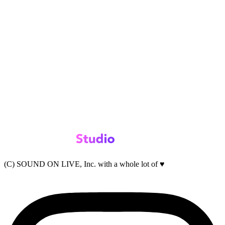
(C) SOUND ON LIVE, Inc. with a whole lot of ♥