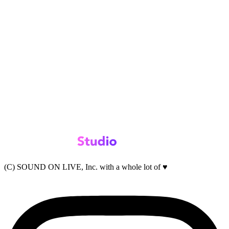
(C) SOUND ON LIVE, Inc. with a whole lot of ♥