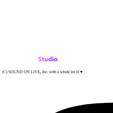
(C) SOUND ON LIVE, Inc. with a whole lot of ♥