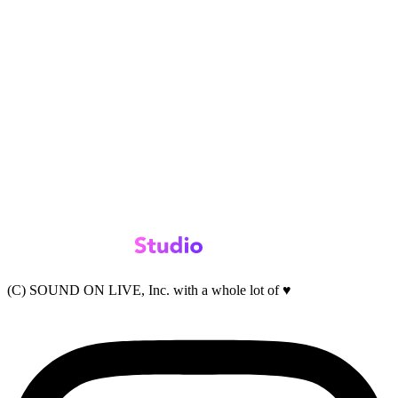
(C) SOUND ON LIVE, Inc. with a whole lot of ♥