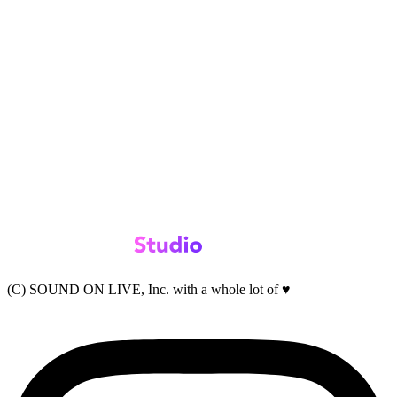
(C) SOUND ON LIVE, Inc. with a whole lot of ♥